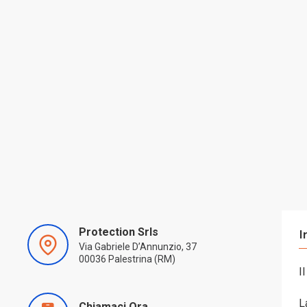
Protection Srls
I
Via Gabriele D’Annunzio, 37
00036 Palestrina (RM)
I
L
Chiamaci Ora