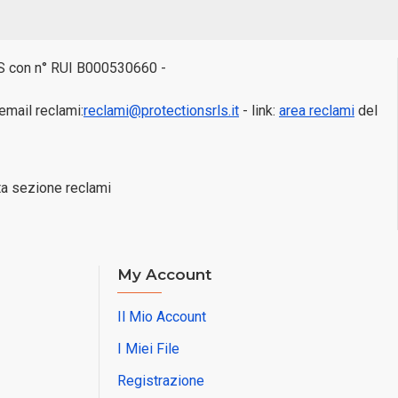
VASS con n° RUI B000530660 -
 email reclami:
reclami@protectionsrls.it
- link:
area reclami
del
ta sezione reclami
My Account
Il Mio Account
I Miei File
Registrazione